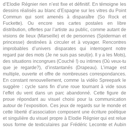
d’Elodie Régnier rien n’est fixe et définitif. En témoigne les
dessins réalisés au blanc d’Espagne sur les vitres du Point
Commun qui sont amenés à disparaître (So Rock et
Fuckette). Ou encore ses cartes postales en libre
distribution, offertes par l’artiste au public, comme autant de
visions de lieux (Marseille) et de personnes (Spiderman et
princesse) destinées à circuler et à voyager. Rencontres
improbables d’univers disparates qui interrogent notre
regard par des mots (Je ne suis pas seul(e). Il y a les Mots),
des situations incongrues (Couché !) ou intimes (Où veux-tu
que je regarde?), d’instantanés (Drapeau). L’image est
multiple, ouverte et offre de nombreuses correspondances.
En constant renouvellement, comme la vidéo Spreepark le
suggère : cycle sans fin d’une roue tournant à vide sous
l’effet du vent dans un parc abandonné. Cette figure de
proue répondant au visuel choisi pour la communication
autour de l’exposition. Ces jeux de regards sur le monde et
cette liberté d’association composent une écriture poétique
et singulière du visuel propre à Elodie Régnier qui est relue
sous forme de texticulaires par Frédéric Lecomte et Aubin