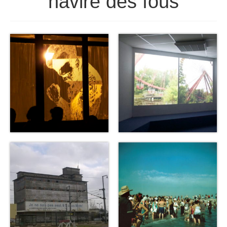
navire des fous
Visites
Infos pratiques
FR
EN