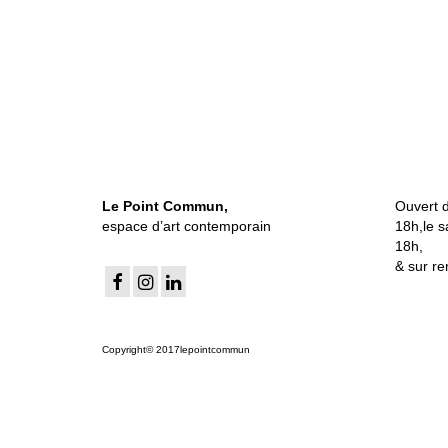
Le Point Commun,
Ouvert 
espace d’art contemporain
18h,le s
18h,
& sur re
Copyright© 2017lepointcommun