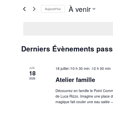
À venir
Aujourd’hui
Sélectionnez
une
date.
Derniers Évènements pas
JUIL
18 juillet /10 h 30 min
-
12 h 00 min
18
Atelier famille
2026
Découvrez en famille le Point Commu
de Luca Rizzo. Imagine une place de 
magique fait couler une eau salé