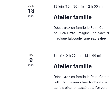
JUIN
13 juin /10 h 30 min
-
12 h 00 min
13
Atelier famille
2026
Découvrez en famille le Point Commu
de Luca Rizzo. Imagine une place de 
magique fait couler une eau salé
MAI
9 mai /10 h 30 min
-
12 h 00 min
9
Atelier famille
2026
Découvrez en famille le Point Commu
collective January has April’s showe
parfois bizarre, cassé ou à l’enver