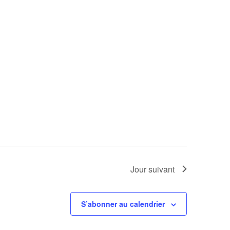
consulta
vues
Évènem
Jour suivant
S’abonner au calendrier