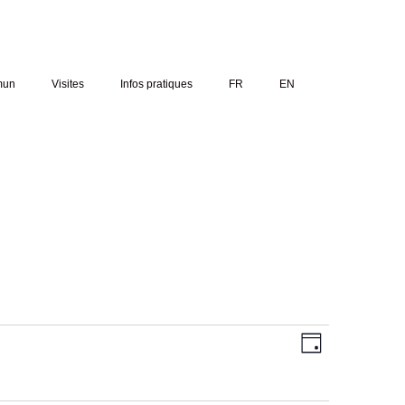
mun
Visites
Infos pratiques
FR
EN
Navigati
Navigat
Jour
par
de