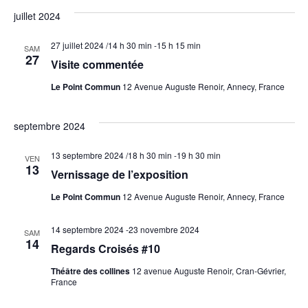
par
de
une
Visites
juillet 2024
date.
con
vu
Infos pratiques
27 juillet 2024 /14 h 30 min
-
15 h 15 min
SAM
Év
27
Visite commentée
FR
Le Point Commun
12 Avenue Auguste Renoir, Annecy, France
EN
septembre 2024
13 septembre 2024 /18 h 30 min
-
19 h 30 min
VEN
13
Vernissage de l’exposition
Le Point Commun
12 Avenue Auguste Renoir, Annecy, France
14 septembre 2024
-
23 novembre 2024
SAM
14
Regards Croisés #10
Théâtre des collines
12 avenue Auguste Renoir, Cran-Gévrier,
France