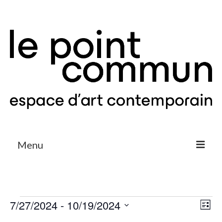
Menu
Expositions & Projets
Agenda
Évènements
7/27/2024
 - 
10/19/2024
Nav
Na
Liste
Le Point Commun
Sélectionnez