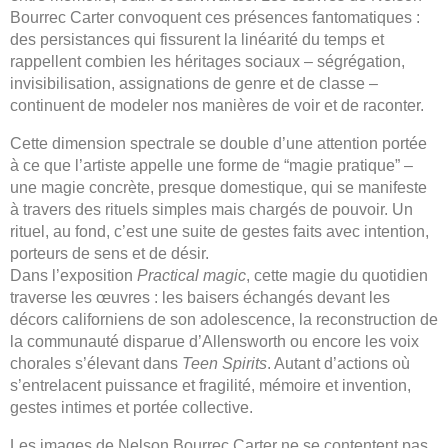
Bourrec Carter convoquent ces présences fantomatiques :
des persistances qui fissurent la linéarité du temps et
rappellent combien les héritages sociaux – ségrégation,
invisibilisation, assignations de genre et de classe –
continuent de modeler nos manières de voir et de raconter.
Cette dimension spectrale se double d’une attention portée
à ce que l’artiste appelle une forme de “magie pratique” –
une magie concrète, presque domestique, qui se manifeste
à travers des rituels simples mais chargés de pouvoir. Un
rituel, au fond, c’est une suite de gestes faits avec intention,
porteurs de sens et de désir.
Dans l’exposition
Practical magic
, cette magie du quotidien
traverse les œuvres : les baisers échangés devant les
décors californiens de son adolescence, la reconstruction de
la communauté disparue d’Allensworth ou encore les voix
chorales s’élevant dans
Teen Spirits
. Autant d’actions où
s’entrelacent puissance et fragilité, mémoire et invention,
gestes intimes et portée collective.
Les images de Nelson Bourrec Carter ne se contentent pas