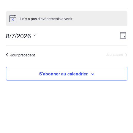
Visites
Évènements
Infos pratiques
Il n’y a pas d’évènements à venir.
Notice
for
FR
8/7/2026
Nav
Na
7
Jour
EN
Sélectionnez
par
de
août
une
Jour précédent
date.
Jour suivant
con
vu
2026
Év
S’abonner au calendrier