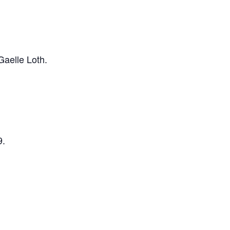
aelle Loth.
9.