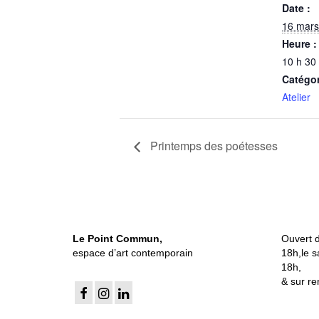
Date :
16 mars
Heure :
10 h 30
Catégo
Atelier
Printemps des poétesses
Le Point Commun,
Ouvert 
espace d’art contemporain
18h,le s
18h,
& sur re